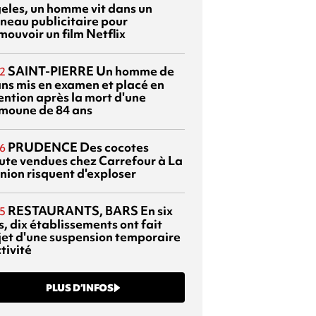
eles, un homme vit dans un
neau publicitaire pour
mouvoir un film Netflix
SAINT-PIERRE
Un homme de
2
ans mis en examen et placé en
ention après la mort d'une
moune de 84 ans
PRUDENCE
Des cocotes
6
ute vendues chez Carrefour à La
nion risquent d'exploser
RESTAURANTS, BARS
En six
5
, dix établissements ont fait
bjet d'une suspension temporaire
tivité
PLUS D’INFOS