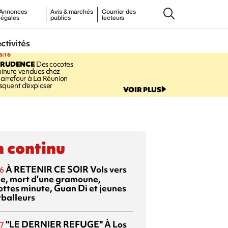
Annonces
Avis & marchés
Courrier des
légales
publics
lecteurs
ectivités
6:16
PRUDENCE
Des cocotes
inute vendues chez
arrefour à La Réunion
isquent d'exploser
VOIR PLUS
 continu
À RETENIR CE SOIR
Vols vers
6
sie, mort d'une gramoune,
ottes minute, Guan Di et jeunes
tballeurs
"LE DERNIER REFUGE"
À Los
7