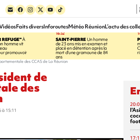
Vidéos
Faits divers
Inforoutes
Météo Réunion
L’actu des coll
16:32
1
R REFUGE"
À
SAINT-PIERRE
Un homme
un homme vit
de 23 ans mis en examen et
m
neau
placé en détention après la
C
pour promouvoir
mort d'une gramoune de 84
r
ans
départementale des CCAS de La Réunion
sident de
ale des
En
n
20:0
l'A
6 à 15:11
coc
foo
17:1