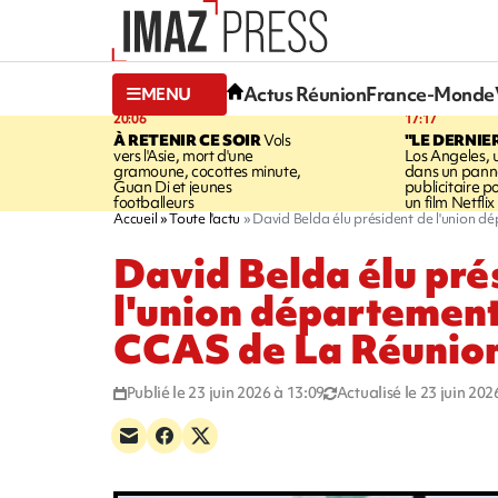
Actus Réunion
France-Monde
MENU
20:06
17:17
À RETENIR CE SOIR
Vols
"LE DERNIE
vers l'Asie, mort d'une
Los Angeles, 
gramoune, cocottes minute,
dans un pan
Guan Di et jeunes
publicitaire 
footballeurs
un film Netflix
Accueil
Toute l'actu
David Belda élu président de l'union 
David Belda élu pré
l'union département
CCAS de La Réunio
Publié le 23 juin 2026 à 13:09
Actualisé le 23 juin 202