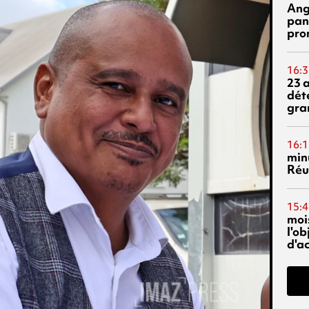
Ang
pan
pro
16:3
23 
dét
gra
16:1
min
Réu
15:4
mois
l'o
d'ac