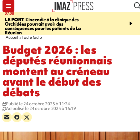
07:08
09:56
LE PORT
L'incendie à la clinique des
VIOLENCES SEXUELL
Orchidées pourrait avoir des
MINEURS
L'association 
conséquences pour les patients de La
judiciaire dénonce une "
Réunion
Darmanin
Accueil
Toute l'actu
Budget 2026 : les
députés réunionnais
montent au créneau
avant le début des
débats
Publié le 24 octobre 2025 à 11:24
Actualisé le 24 octobre 2025 à 16:19