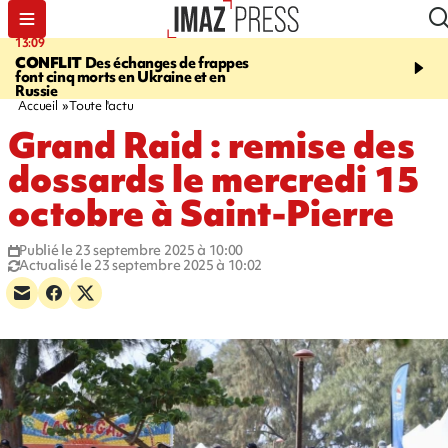
13:09
17:14
CONFLIT
Des échanges de frappes
ESCALADE
Quatre méd
font cinq morts en Ukraine et en
européennes pour les je
Russie
grimpeurs réunionnais 
Accueil
Toute l'actu
Grand Raid : remise des
dossards le mercredi 15
octobre à Saint-Pierre
Publié le 23 septembre 2025 à 10:00
Actualisé le 23 septembre 2025 à 10:02