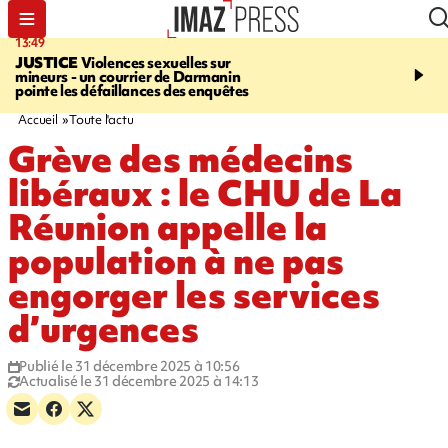
13:49
17:59
JUSTICE
Violences sexuelles sur
INFOROUTE
Marathon 
mineurs - un courrier de Darmanin
Corniche - la route du L
pointe les défaillances des enquêtes
ce dimanche matin dans 
Nord-Ouest
Accueil
Toute l'actu
Grève des médecins
libéraux : le CHU de La
Réunion appelle la
population à ne pas
engorger les services
d’urgences
Publié le 31 décembre 2025 à 10:56
Actualisé le 31 décembre 2025 à 14:13