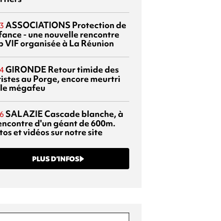
ASSOCIATIONS
Protection de
3
nfance - une nouvelle rencontre
p VIF organisée à La Réunion
GIRONDE
Retour timide des
4
ristes au Porge, encore meurtri
 le mégafeu
SALAZIE
Cascade blanche, à
6
rencontre d'un géant de 600m.
os et vidéos sur notre site
PLUS D’INFOS