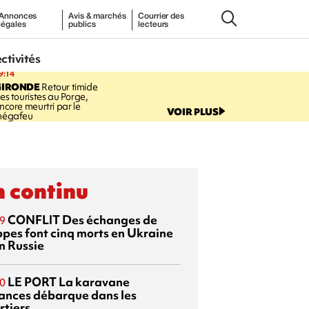
Annonces
Avis & marchés
Courrier des
légales
publics
lecteurs
ectivités
9:14
GIRONDE
Retour timide
es touristes au Porge,
ncore meurtri par le
VOIR PLUS
égafeu
 continu
CONFLIT
Des échanges de
9
ppes font cinq morts en Ukraine
n Russie
LE PORT
La karavane
0
ances débarque dans les
rtiers