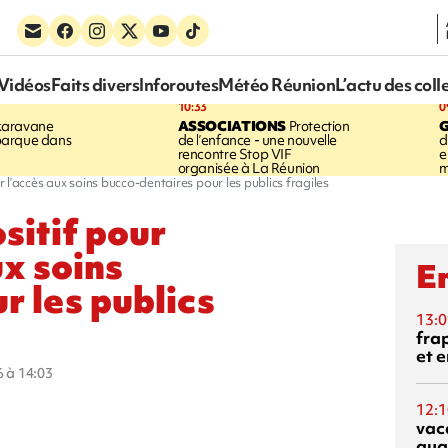
Vidéos
Faits divers
Inforoutes
Météo Réunion
L’actu des coll
10:33
0
karavane
ASSOCIATIONS
Protection
barque dans
de l’enfance - une nouvelle
d
rencontre Stop VIF
e
organisée à La Réunion
m
 l’accès aux soins bucco-dentaires pour les publics fragiles
sitif pour
ux soins
En
r les publics
13:0
fra
et e
6 à 14:03
12:1
vac
qua