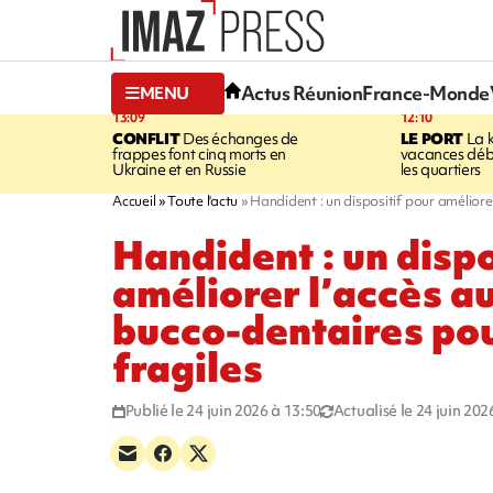
Actus Réunion
France-Monde
MENU
13:09
12:10
CONFLIT
Des échanges de
LE PORT
La 
frappes font cinq morts en
vacances dé
Ukraine et en Russie
les quartiers
Accueil
Toute l'actu
Handident : un dispositif pour améliorer
Handident : un dispo
améliorer l’accès a
bucco-dentaires pou
fragiles
Publié le 24 juin 2026 à 13:50
Actualisé le 24 juin 202