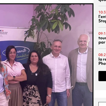
10:3
l’e
Sto
09:1
tou
par
08:2
la 
Phot