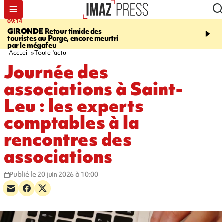
09:14
13:09
GIRONDE
Retour timide des
CONFLIT
Des échanges
touristes au Porge, encore meurtri
font cinq morts en Ukrai
par le mégafeu
Russie
Accueil
Toute l'actu
Journée des
associations à Saint-
Leu : les experts
comptables à la
rencontres des
associations
Publié le 20 juin 2026 à 10:00