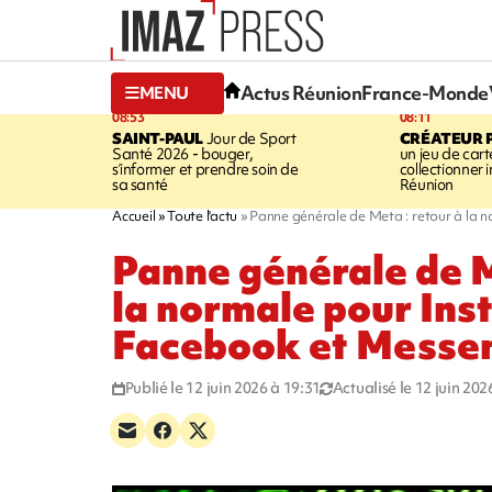
Actus Réunion
France-Monde
MENU
08:53
08:11
SAINT-PAUL
Jour de Sport
CRÉATEUR P
Santé 2026 - bouger,
un jeu de cart
s’informer et prendre soin de
collectionner
sa santé
Réunion
Accueil
Toute l'actu
Panne générale de Meta : retour à la
Panne générale de M
la normale pour Ins
Facebook et Messe
Publié le 12 juin 2026 à 19:31
Actualisé le 12 juin 202