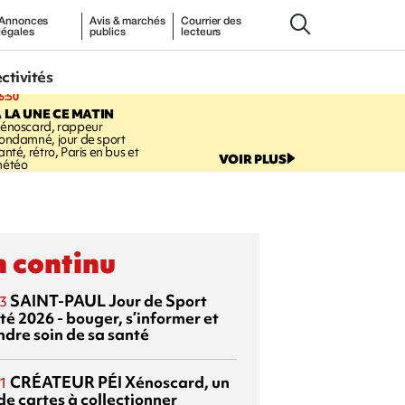
Annonces
Avis & marchés
Courrier des
légales
publics
lecteurs
ectivités
6:50
 LA UNE CE MATIN
énoscard, rappeur
ondamné, jour de sport
anté, rétro, Paris en bus et
VOIR PLUS
étéo
 continu
SAINT-PAUL
Jour de Sport
3
té 2026 - bouger, s’informer et
ndre soin de sa santé
CRÉATEUR PÉI
Xénoscard, un
1
de cartes à collectionner