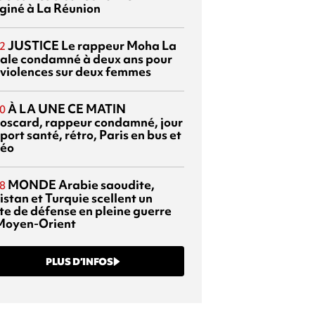
giné à La Réunion
JUSTICE
Le rappeur Moha La
2
ale condamné à deux ans pour
 violences sur deux femmes
À LA UNE CE MATIN
0
oscard, rappeur condamné, jour
port santé, rétro, Paris en bus et
éo
MONDE
Arabie saoudite,
8
istan et Turquie scellent un
te de défense en pleine guerre
Moyen-Orient
PLUS D’INFOS