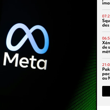
ima
07:2
Squ
des
06:5
Xén
de s
mét
21:0
Pak
pac
au 