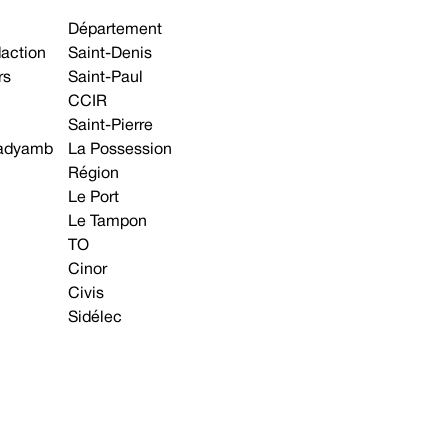
Département
daction
Saint-Denis
rs
Saint-Paul
CCIR
Saint-Pierre
 gadyamb
La Possession
Région
Le Port
Le Tampon
TO
Cinor
Civis
Sidélec
Annonces légales
Avis & Marchés publics