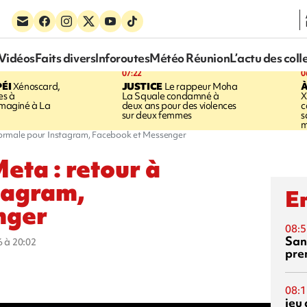
Vidéos
Faits divers
Inforoutes
Météo Réunion
L’actu des coll
07:22
0
ÉI
Xénoscard,
JUSTICE
Le rappeur Moha
À
es à
La Squale condamné à
X
 imaginé à La
deux ans pour des violences
c
sur deux femmes
s
m
 normale pour Instagram, Facebook et Messenger
eta : retour à
tagram,
En
nger
08:5
San
6 à 20:02
pre
08:1
jeu 