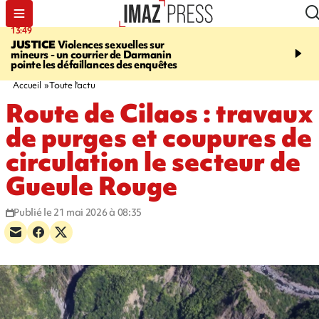
13:49
17:59
JUSTICE
Violences sexuelles sur
INFOROUTE
Marathon 
mineurs - un courrier de Darmanin
Corniche - la route du L
pointe les défaillances des enquêtes
ce dimanche matin dans 
Nord-Ouest
Accueil
Toute l'actu
Route de Cilaos : travaux
de purges et coupures de
circulation le secteur de
Gueule Rouge
Publié le 21 mai 2026 à 08:35