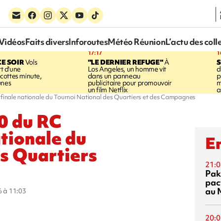
Vidéos
Faits divers
Inforoutes
Météo Réunion
L’actu des coll
17:17
1
CE SOIR
Vols
"LE DERNIER REFUGE"
À
S
rt d'une
Los Angeles, un homme vit
d
cottes minute,
dans un panneau
p
unes
publicitaire pour promouvoir
m
un film Netflix
a
finale nationale du Tournoi National des Quartiers et des Campagnes
0 du RC
tionale du
En
s Quartiers
21:0
Pak
pac
au 
6 à 11:03
20:0