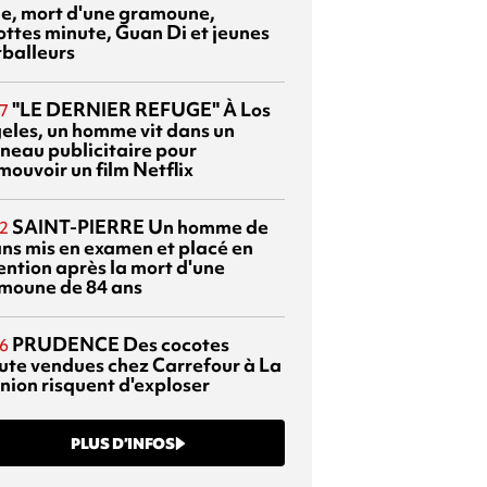
sie, mort d'une gramoune,
ottes minute, Guan Di et jeunes
tballeurs
"LE DERNIER REFUGE"
À Los
7
eles, un homme vit dans un
neau publicitaire pour
mouvoir un film Netflix
SAINT-PIERRE
Un homme de
2
ans mis en examen et placé en
ention après la mort d'une
moune de 84 ans
PRUDENCE
Des cocotes
6
ute vendues chez Carrefour à La
nion risquent d'exploser
PLUS D’INFOS