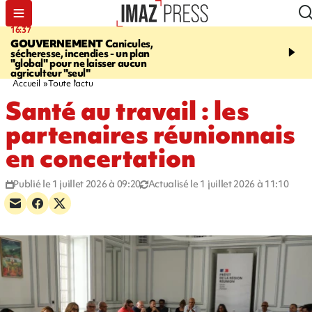
16:37
20:23
GOUVERNEMENT
Canicules,
À RETENIR CE SOIR
H
sécheresse, incendies - un plan
interpellé, coprs retrouv
"global" pour ne laisser aucun
conducteurs, fin de grèv
agriculteur "seul"
maltraités
Accueil
Toute l'actu
Santé au travail : les
partenaires réunionnais
en concertation
Publié le 1 juillet 2026 à 09:20
Actualisé le 1 juillet 2026 à 11:10