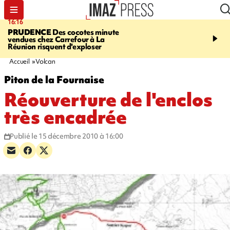
16:16
20:06
PRUDENCE
Des cocotes minute
À RETENIR CE SOIR
Vo
vendues chez Carrefour à La
l'Asie, mort d'une gram
Réunion risquent d'exploser
cocottes minute, Guan D
footballeurs
Accueil
Volcan
Piton de la Fournaise
Réouverture de l'enclos
très encadrée
Publié le 15 décembre 2010 à 16:00