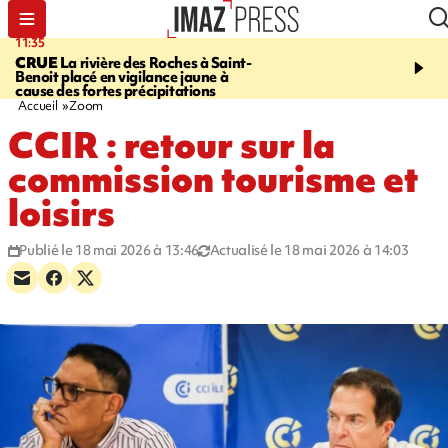
11:35
11:57
CRUE
La rivière des Roches à Saint-
SAINT-DENIS
Le télép
Benoit placé en vigilance jaune à
Papang a repris du servi
cause des fortes précipitations
Accueil
Zoom
CCIR : retour sur la
commission tourisme et
loisirs
Publié le 18 mai 2026 à 13:46
Actualisé le 18 mai 2026 à 14:03