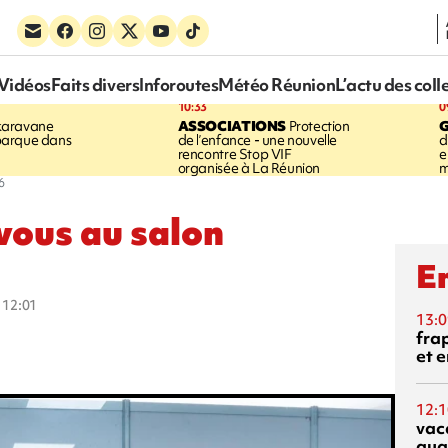
Vidéos
Faits divers
Inforoutes
Météo Réunion
L’actu des coll
10:33
0
karavane
ASSOCIATIONS
Protection
barque dans
de l’enfance - une nouvelle
d
rencontre Stop VIF
e
organisée à La Réunion
m
6
vous au salon
En
à 12:01
13:0
fra
et e
12:1
vac
qua