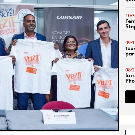
10:3
l’e
Sto
09:1
tou
par
08:2
la 
Phot