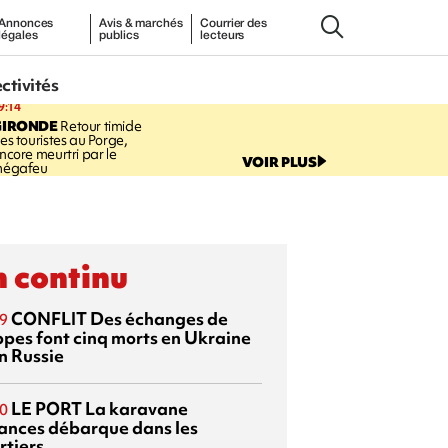
Annonces
Avis & marchés
Courrier des
légales
publics
lecteurs
ectivités
9:14
GIRONDE
Retour timide
es touristes au Porge,
ncore meurtri par le
VOIR PLUS
égafeu
 continu
CONFLIT
Des échanges de
9
ppes font cinq morts en Ukraine
n Russie
LE PORT
La karavane
0
ances débarque dans les
rtiers