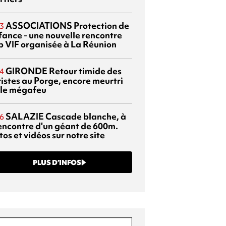
ASSOCIATIONS
Protection de
3
nfance - une nouvelle rencontre
p VIF organisée à La Réunion
GIRONDE
Retour timide des
4
ristes au Porge, encore meurtri
 le mégafeu
SALAZIE
Cascade blanche, à
6
rencontre d'un géant de 600m.
os et vidéos sur notre site
PLUS D’INFOS