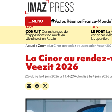
Actus Réunion
France-Monde
MENU
13:09
12:10
CONFLIT
Des échanges de
LE PORT
La 
frappes font cinq morts en
vacances dé
Ukraine et en Russie
les quartiers
Accueil
Zoom
La Cinor au rendez-vous au salon Veezit 202
La Cinor au rendez-
Veezit 2026
Publié le 4 juin 2026 à 11:46
Actualisé le 4 juin 2026 