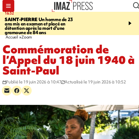
16:32
21:08
SAINT-PIERRE
Un homme de 23
MONDE
Arabie saoudit
ans mis en examen et placé en
et Turquie scellent un p
détention après la mort d'une
défense en pleine guerr
gramoune de 84 ans
Orient
Accueil
Zoom
Commémoration de
l’Appel du 18 juin 1940 à
Saint-Paul
Publié le 19 juin 2026 à 10:47
Actualisé le 19 juin 2026 à 10:52