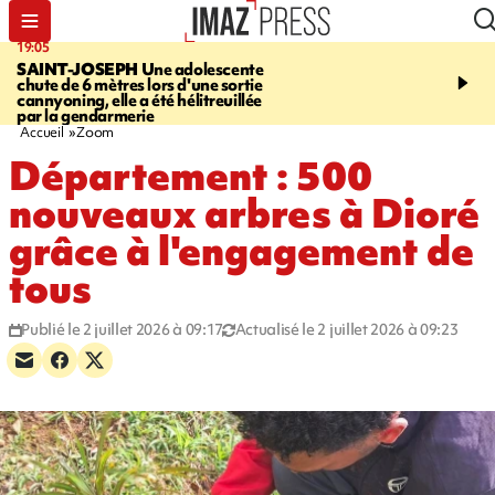
19:05
20:44
SAINT-JOSEPH
Une adolescente
À RETENIR CE SOIR
G
chute de 6 mètres lors d'une sortie
rouée de coups, cycliste,
cannyoning, elle a été hélitreuillée
personne disparue et c
par la gendarmerie
para-natation
Accueil
Zoom
Département : 500
nouveaux arbres à Dioré
grâce à l'engagement de
tous
Publié le 2 juillet 2026 à 09:17
Actualisé le 2 juillet 2026 à 09:23