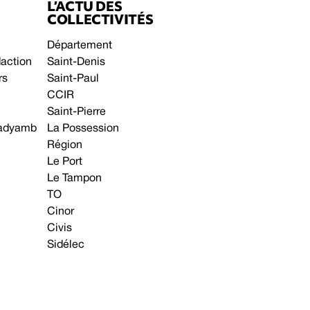
L’ACTU DES
COLLECTIVITÉS
Département
daction
Saint-Denis
rs
Saint-Paul
CCIR
Saint-Pierre
 gadyamb
La Possession
Région
Le Port
Le Tampon
TO
Cinor
Civis
Sidélec