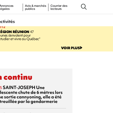
Annonces
Avis & marchés
Courrier des
légales
publics
lecteurs
ectivités
7:12
RÉGION RÉUNION
47
eunes s'envolent pour
étudier et vivre au Québec"
VOIR PLUS
 continu
SAINT-JOSEPH
Une
5
lescente chute de 6 mètres lors
e sortie cannyoning, elle a été
itreuillée par la gendarmerie