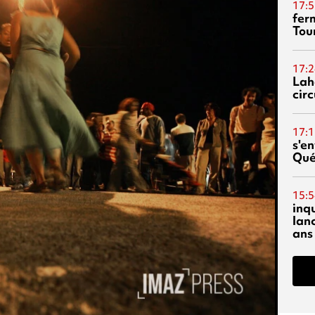
17:5
fer
Tour
17:2
Lah
circ
17:1
s'en
Qué
15:5
inq
lanc
ans