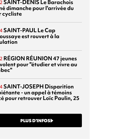
SAINT-DENIS
Le Barachois
2
mé dimanche pour l'arrivée du
 cycliste
SAINT-PAUL
Le Cap
4
oussaye est rouvert à la
ulation
RÉGION RÉUNION
47 jeunes
2
volent pour "étudier et vivre au
bec"
SAINT-JOSEPH
Disparition
4
uiétante - un appel à témoins
é pour retrouver Loïc Paulin, 25
PLUS D’INFOS