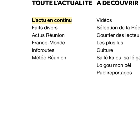
TOUTE L’ACTUALITÉ
À DÉCOUVRIR
L’actu en continu
Vidéos
Faits divers
Sélection de la Ré
Actus Réunion
Courrier des lecteu
France-Monde
Les plus lus
Inforoutes
Culture
Météo Réunion
Sa lé kalou, sa lé
Lo gou mon péi
Publireportages