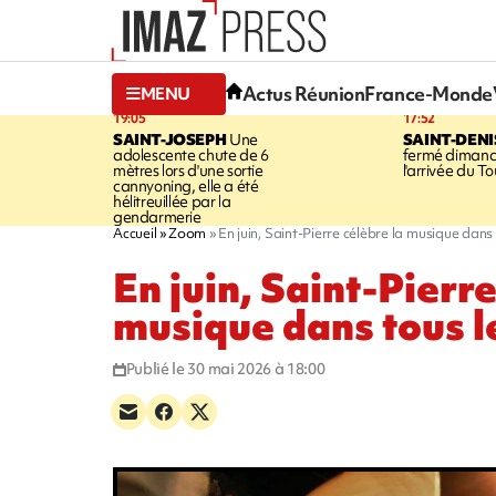
Actus Réunion
France-Monde
MENU
19:05
17:52
SAINT-JOSEPH
Une
SAINT-DENI
adolescente chute de 6
fermé dimanc
mètres lors d'une sortie
l'arrivée du To
cannyoning, elle a été
hélitreuillée par la
gendarmerie
Accueil
Zoom
En juin, Saint-Pierre célèbre la musique dans 
En juin, Saint-Pierre
musique dans tous l
Publié le 30 mai 2026 à 18:00