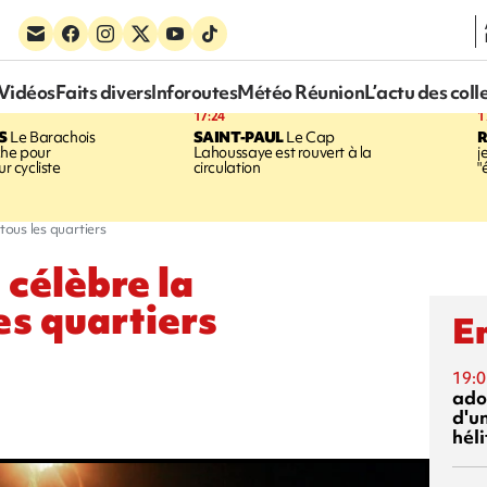
Vidéos
Faits divers
Inforoutes
Météo Réunion
L’actu des coll
17:24
1
S
Le Barachois
SAINT-PAUL
Le Cap
he pour
Lahoussaye est rouvert à la
j
ur cycliste
circulation
"
tous les quartiers
 célèbre la
es quartiers
En
19:0
ado
d'un
hél