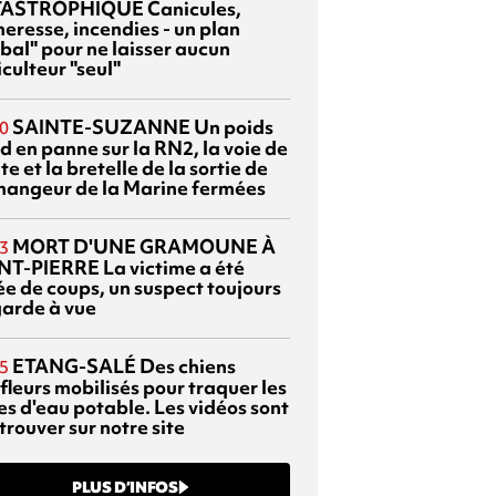
TASTROPHIQUE
Canicules,
heresse, incendies - un plan
bal" pour ne laisser aucun
culteur "seul"
SAINTE-SUZANNE
Un poids
0
d en panne sur la RN2, la voie de
te et la bretelle de la sortie de
changeur de la Marine fermées
MORT D'UNE GRAMOUNE À
3
NT-PIERRE
La victime a été
ée de coups, un suspect toujours
garde à vue
ETANG-SALÉ
Des chiens
5
fleurs mobilisés pour traquer les
es d'eau potable. Les vidéos sont
trouver sur notre site
PLUS D’INFOS