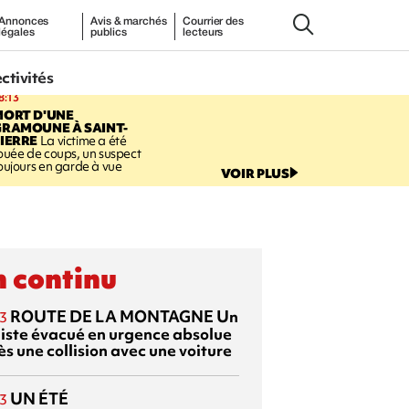
Annonces
Avis & marchés
Courrier des
légales
publics
lecteurs
ectivités
8:13
MORT D'UNE
GRAMOUNE À SAINT-
IERRE
La victime a été
ouée de coups, un suspect
oujours en garde à vue
VOIR PLUS
 continu
ROUTE DE LA MONTAGNE
Un
3
liste évacué en urgence absolue
s une collision avec une voiture
UN ÉTÉ
3