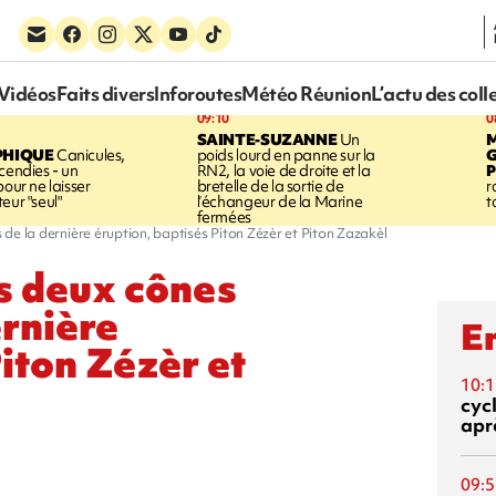
Vidéos
Faits divers
Inforoutes
Météo Réunion
L’actu des coll
09:10
0
SAINTE-SUZANNE
Un
PHIQUE
Canicules,
poids lourd en panne sur la
cendies - un
RN2, la voie de droite et la
P
pour ne laisser
bretelle de la sortie de
r
eur "seul"
l’échangeur de la Marine
t
fermées
s de la dernière éruption, baptisés Piton Zézèr et Piton Zazakèl
es deux cônes
ernière
En
iton Zézèr et
10:1
cyc
aprè
09:5