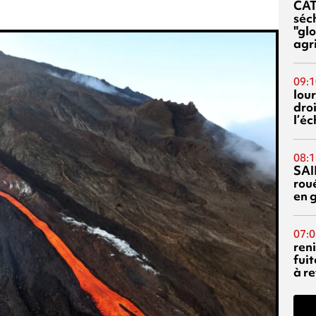
CA
séc
"glo
agri
09:1
lour
droi
l’é
08:1
SAI
rou
en 
07:0
reni
fuit
à re