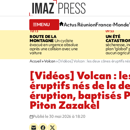
Actus Réunion
France-Monde
MENU
10:13
09:53
ROUTE DE LA
UN ÉTÉ
MONTAGNE
Un cycliste
CATASTRO
évacué en urgence absolue
sécheresse, in
après une collision avec une
plan "global" 
voiture
aucun agricult
Accueil
Volcan
[Vidéos] Volcan : les deux cônes éruptifs né
[Vidéos] Volcan : l
éruptifs nés de la d
éruption, baptisés P
Piton Zazakèl
Publié le 30 mai 2026 à 18:20