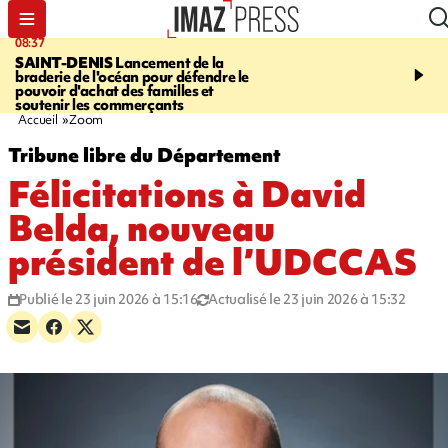
08:37
10:44
SAINT-DENIS
Lancement de la
SAINT-DENIS
Les lions 
braderie de l'océan pour défendre le
dragons paradent dans l
pouvoir d'achat des familles et
ville pour fêter Guan Di.
soutenir les commerçants
photos sur notre site
Accueil
Zoom
Tribune libre du Département
Félicitations à David
Belda, nouveau
président de l’UDCCAS
Publié le 23 juin 2026 à 15:16
Actualisé le 23 juin 2026 à 15:32