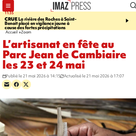
11:35
11:57
CRUE
La rivière des Roches à Saint-
SAINT-DENIS
Le télép
Benoit placé en vigilance jaune à
Papang a repris du servi
cause des fortes précipitations
Accueil
Zoom
L’artisanat en fête au
Parc Jean de Cambiaire
les 23 et 24 mai
Publié le 21 mai 2026 à 14:15
Actualisé le 21 mai 2026 à 17:07