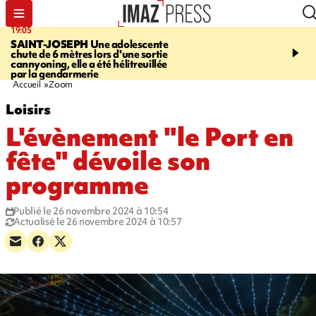
19:05
20:44
SAINT-JOSEPH
Une adolescente
À RETENIR CE SOIR
G
chute de 6 mètres lors d'une sortie
rouée de coups, cycliste,
cannyoning, elle a été hélitreuillée
personne disparue et c
par la gendarmerie
para-natation
Accueil
Zoom
Loisirs
L'évènement "le Port en
fête" dévoile son
programme
Publié le 26 novembre 2024 à 10:54
Actualisé le 26 novembre 2024 à 10:57