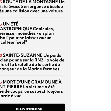
ROUTE DE LA MONTAGNE
Un
3
liste évacué en urgence absolue
s une collision avec une voiture
UN ÉTÉ
3
TASTROPHIQUE
Canicules,
heresse, incendies - un plan
bal" pour ne laisser aucun
culteur "seul"
SAINTE-SUZANNE
Un poids
0
d en panne sur la RN2, la voie de
te et la bretelle de la sortie de
changeur de la Marine fermées
MORT D'UNE GRAMOUNE À
3
NT-PIERRE
La victime a été
ée de coups, un suspect toujours
garde à vue
PLUS D’INFOS