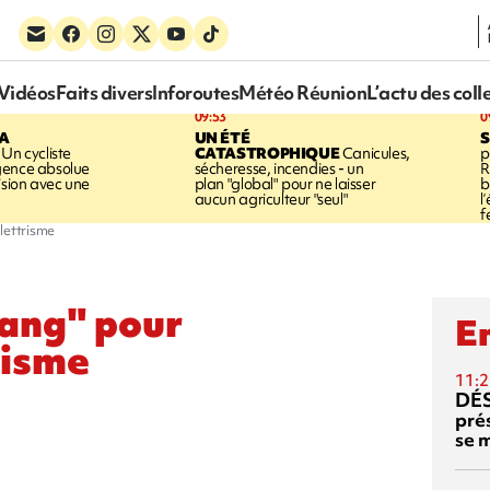
Vidéos
Faits divers
Inforoutes
Météo Réunion
L’actu des coll
09:53
0
LA
UN ÉTÉ
Un cycliste
CATASTROPHIQUE
Canicules,
p
gence absolue
sécheresse, incendies - un
R
ision avec une
plan "global" pour ne laisser
b
aucun agriculteur "seul"
l
f
llettrisme
vang" pour
En
trisme
11:2
DÉS
prés
se m