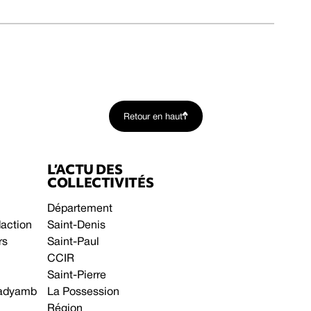
Retour en haut
L’ACTU DES
COLLECTIVITÉS
Département
daction
Saint-Denis
rs
Saint-Paul
CCIR
Saint-Pierre
 gadyamb
La Possession
Région