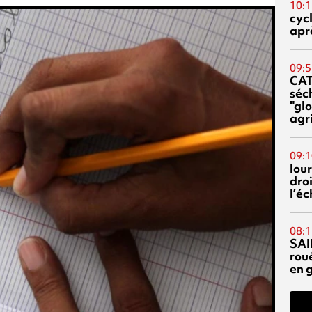
10:1
cyc
aprè
09:5
CA
séc
"glo
agri
09:1
lour
droi
l’é
08:1
SAI
rou
en 