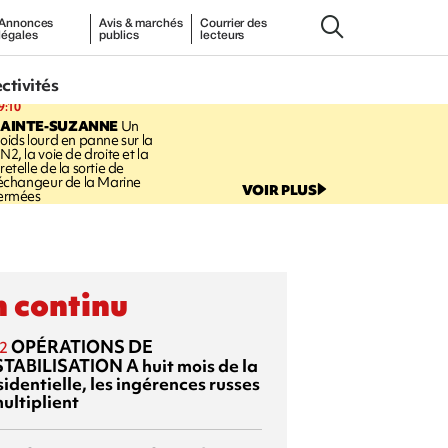
Annonces
Avis & marchés
Courrier des
légales
publics
lecteurs
ectivités
9:10
SAINTE-SUZANNE
Un
oids lourd en panne sur la
N2, la voie de droite et la
retelle de la sortie de
’échangeur de la Marine
VOIR PLUS
ermées
 continu
OPÉRATIONS DE
2
TABILISATION
A huit mois de la
identielle, les ingérences russes
ultiplient