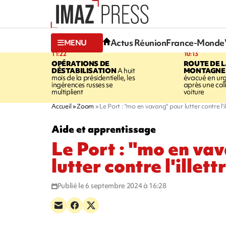
Actus Réunion
France-Monde
MENU
11:22
10:13
OPÉRATIONS DE
ROUTE DE 
DÉSTABILISATION
A huit
MONTAGNE
mois de la présidentielle, les
évacué en ur
ingérences russes se
après une coll
multiplient
voiture
Accueil
Zoom
Le Port : "mo en vavang" pour lutter contre l'i
Aide et apprentissage
Le Port : "mo en va
lutter contre l'illet
Publié le 6 septembre 2024 à 16:28