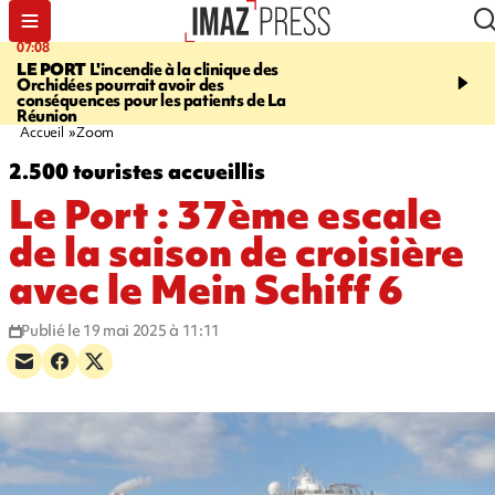
07:08
09:56
LE PORT
L'incendie à la clinique des
VIOLENCES SEXUELL
Orchidées pourrait avoir des
MINEURS
L'association 
conséquences pour les patients de La
judiciaire dénonce une "
Réunion
Darmanin
Accueil
Zoom
2.500 touristes accueillis
Le Port : 37ème escale
de la saison de croisière
avec le Mein Schiff 6
Publié le 19 mai 2025 à 11:11