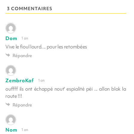
3 COMMENTAIRES
Dom
1 an
Vive le fioul lourd.... pour les retombées
Répondre
ZembroKaf
1 an
ouffff ils ont échappé nout' espialité péi ... allon blok la
route !!!
Répondre
Nom
1 an