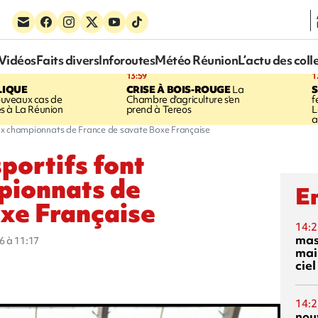
Vidéos
Faits divers
Inforoutes
Météo Réunion
L’actu des coll
13:59
1
LIQUE
CRISE À BOIS-ROUGE
La
S
uveaux cas de
Chambre d'agriculture s'en
f
s à La Réunion
prend à Tereos
L
a
 aux championnats de France de savate Boxe Française
sportifs font
pionnats de
En
oxe Française
14:2
mas
6 à 11:17
mai
ciel
14:2
nou