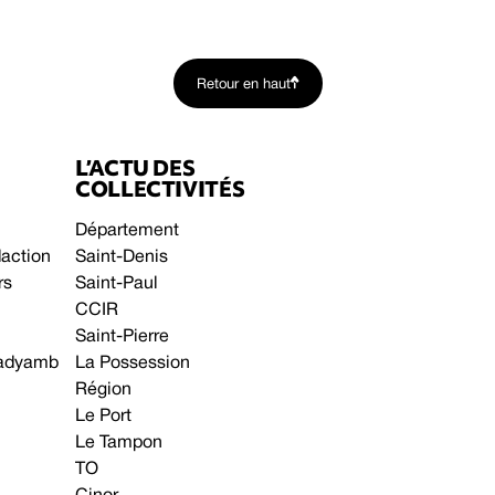
Retour en haut
L’ACTU DES
COLLECTIVITÉS
Département
daction
Saint-Denis
rs
Saint-Paul
CCIR
Saint-Pierre
 gadyamb
La Possession
Région
Le Port
Le Tampon
TO