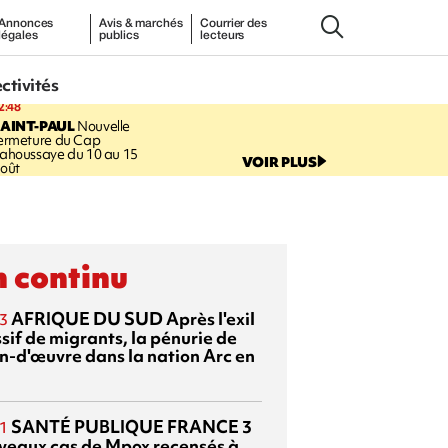
Annonces
Avis & marchés
Courrier des
légales
publics
lecteurs
ectivités
2:48
AINT-PAUL
Nouvelle
ermeture du Cap
ahoussaye du 10 au 15
VOIR PLUS
oût
 continu
AFRIQUE DU SUD
Après l'exil
3
sif de migrants, la pénurie de
n-d'œuvre dans la nation Arc en
SANTÉ PUBLIQUE FRANCE
3
1
veaux cas de Mpox recensés à