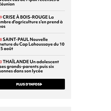
Réunion
CRISE À BOIS-ROUGE
La
9
mbre d'agriculture s'en prend à
eos
SAINT-PAUL
Nouvelle
8
meture du Cap Lahoussaye du 10
15 août
THAÏLANDE
Un adolescent
0
 ses grands-parents puis six
sonnes dans son lycée
PLUS D’INFOS