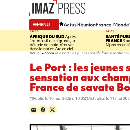
Actus Réunion
France-Monde
MENU
14:23
14:21
AFRIQUE DU SUD
Après
SANTÉ PUB
l'exil massif de migrants, la
FRANCE
3 no
pénurie de main-d'œuvre
Mpox recensé
dans la nation Arc en ciel
Accueil
Zoom
Le Port : les jeunes sportifs font sensation
Le Port : les jeunes 
sensation aux cham
France de savate B
Publié le 10 mai 2026 à 10:05
Actualisé le 11 mai 202