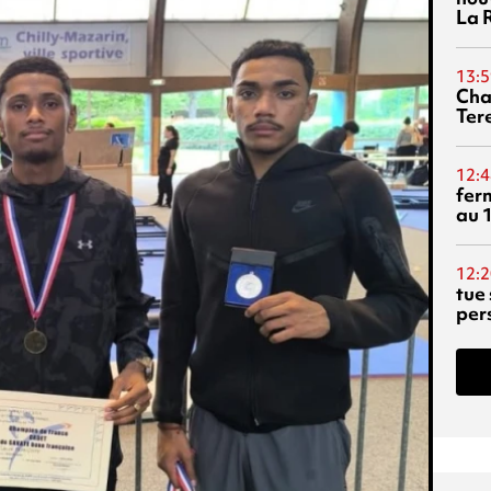
La 
13:5
Cha
Ter
12:4
fer
au 
12:2
tue
per