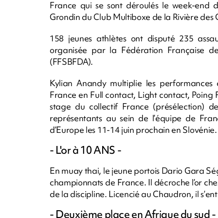
France qui se sont déroulés le week-end 
Grondin du Club Multiboxe de la Rivière des
158 jeunes athlètes ont disputé 235 assau
organisée par la Fédération Française de
(FFSBFDA).
Kylian Anandy multiplie les performances c
France en Full contact, Light contact, Poing F
stage du collectif France (présélection) d
représentants au sein de l’équipe de Fr
d’Europe les 11-14 juin prochain en Slovénie
- L'or à 10 ANS -
En muay thai, le jeune portois Dario Gara Ség
championnats de France. Il décroche l’or che
de la discipline. Licencié au Chaudron, il s’e
- Deuxième place en Afrique du sud -