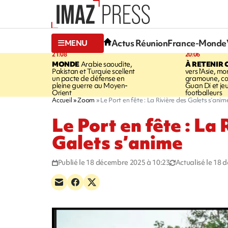
Actus Réunion
France-Monde
MENU
21:08
20:06
MONDE
Arabie saoudite,
À RETENIR 
Pakistan et Turquie scellent
vers l'Asie, mo
un pacte de défense en
gramoune, co
pleine guerre au Moyen-
Guan Di et je
Orient
footballeurs
Accueil
Zoom
Le Port en fête : La Rivière des Galets s’anim
Le Port en fête : La 
Galets s’anime
Publié le 18 décembre 2025 à 10:23
Actualisé le 18 