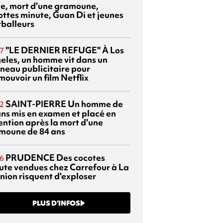
sie, mort d'une gramoune,
ottes minute, Guan Di et jeunes
tballeurs
"LE DERNIER REFUGE"
À Los
7
eles, un homme vit dans un
neau publicitaire pour
mouvoir un film Netflix
SAINT-PIERRE
Un homme de
2
ans mis en examen et placé en
ention après la mort d'une
moune de 84 ans
PRUDENCE
Des cocotes
6
ute vendues chez Carrefour à La
nion risquent d'exploser
PLUS D’INFOS