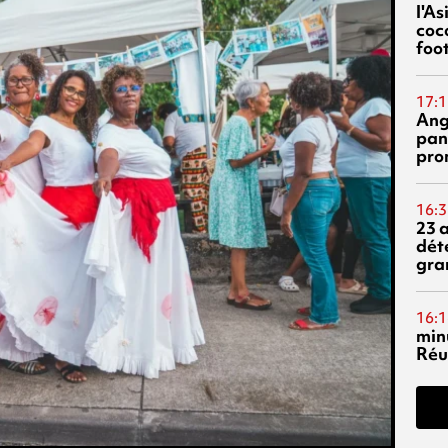
l'A
coc
foo
17:1
Ang
pan
pro
16:3
23 
dét
gra
16:1
min
Réu