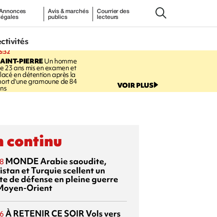
Annonces
Avis & marchés
Courrier des
légales
publics
lecteurs
ectivités
6:32
AINT-PIERRE
Un homme
e 23 ans mis en examen et
lacé en détention après la
ort d'une gramoune de 84
VOIR PLUS
ns
 continu
MONDE
Arabie saoudite,
8
istan et Turquie scellent un
te de défense en pleine guerre
Moyen-Orient
À RETENIR CE SOIR
Vols vers
6