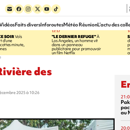
Vidéos
Faits divers
Inforoutes
Météo Réunion
L’actu des coll
17:17
1
CE SOIR
Vols
"LE DERNIER REFUGE"
À
S
rt d'une
Los Angeles, un homme vit
d
cottes minute,
dans un panneau
p
unes
publicitaire pour promouvoir
m
un film Netflix
a
e
Rivière des
En
décembre 2025 à 10:26
21:0
Pak
pac
au 
20:0