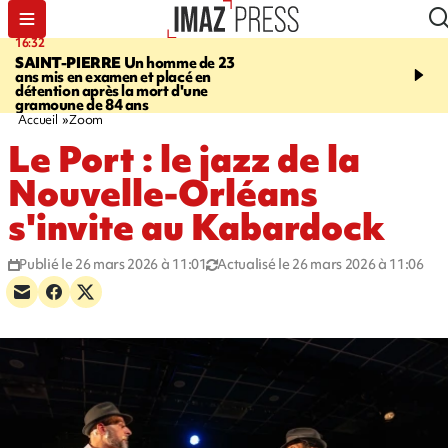
16:32
21:08
SAINT-PIERRE
Un homme de 23
MONDE
Arabie saoudit
ans mis en examen et placé en
et Turquie scellent un p
détention après la mort d'une
défense en pleine guerr
gramoune de 84 ans
Orient
Accueil
Zoom
Le Port : le jazz de la
Nouvelle-Orléans
s'invite au Kabardock
Publié le 26 mars 2026 à 11:01
Actualisé le 26 mars 2026 à 11:06