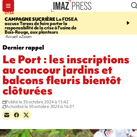
07:54
09:38
CAMPAGNE SUCRIÈRE
La FDSEA
RISQUE DE LISTÉRIO
accuse Tereos de faire porter la
d'un lot de sauté de mine
responsabilité de la crise à l'usine de
vendu chez E.Leclerc de
Bois-Rouge, aux planteurs
Marie
Accueil
Zoom
Dernier rappel
Le Port : les inscriptions
au concour jardins et
balcons fleuris bientôt
clôturées
Publié le 30 octobre 2024 à 15:42
Actualisé le 30 octobre 2024 à 16:31