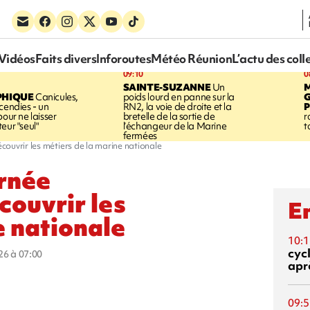
Vidéos
Faits divers
Inforoutes
Météo Réunion
L’actu des coll
09:10
0
SAINTE-SUZANNE
Un
PHIQUE
Canicules,
poids lourd en panne sur la
cendies - un
RN2, la voie de droite et la
P
pour ne laisser
bretelle de la sortie de
r
eur "seul"
l’échangeur de la Marine
t
fermées
ouvrir les métiers de la marine nationale
urnée
couvrir les
En
e nationale
10:1
cyc
026 à 07:00
aprè
09:5