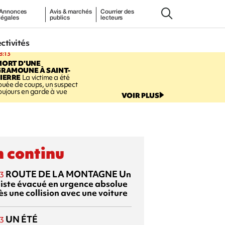
Annonces
Avis & marchés
Courrier des
légales
publics
lecteurs
ectivités
8:13
MORT D'UNE
GRAMOUNE À SAINT-
IERRE
La victime a été
ouée de coups, un suspect
oujours en garde à vue
VOIR PLUS
 continu
ROUTE DE LA MONTAGNE
Un
3
liste évacué en urgence absolue
s une collision avec une voiture
UN ÉTÉ
3