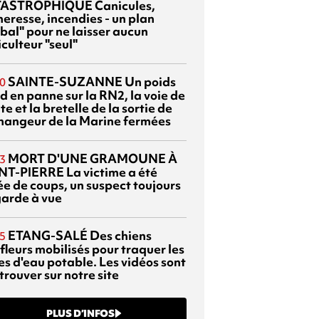
TASTROPHIQUE
Canicules,
heresse, incendies - un plan
bal" pour ne laisser aucun
culteur "seul"
SAINTE-SUZANNE
Un poids
0
d en panne sur la RN2, la voie de
te et la bretelle de la sortie de
changeur de la Marine fermées
MORT D'UNE GRAMOUNE À
3
NT-PIERRE
La victime a été
ée de coups, un suspect toujours
garde à vue
ETANG-SALÉ
Des chiens
5
fleurs mobilisés pour traquer les
es d'eau potable. Les vidéos sont
trouver sur notre site
PLUS D’INFOS