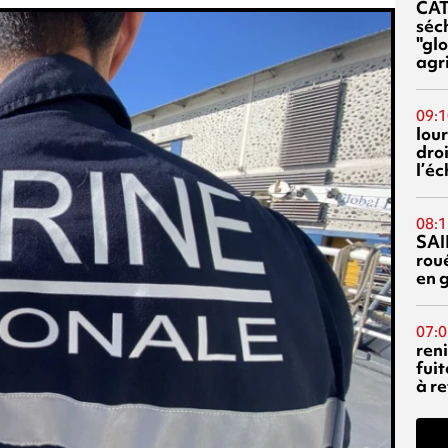
CA
séc
"glo
agri
09:1
lour
droi
l’é
08:1
SAI
rou
en 
07:0
reni
fuit
à re