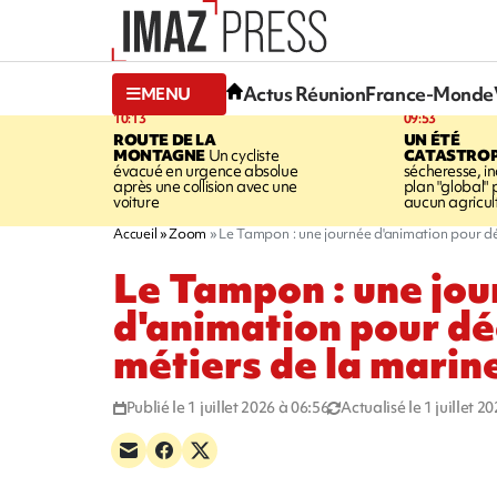
Actus Réunion
France-Monde
MENU
10:13
09:53
ROUTE DE LA
UN ÉTÉ
MONTAGNE
Un cycliste
CATASTRO
évacué en urgence absolue
sécheresse, in
après une collision avec une
plan "global" 
voiture
aucun agricult
Accueil
Zoom
Le Tampon : une journée d'animation pour déc
Le Tampon : une jo
d'animation pour dé
métiers de la marin
Publié le 1 juillet 2026 à 06:56
Actualisé le 1 juillet 2