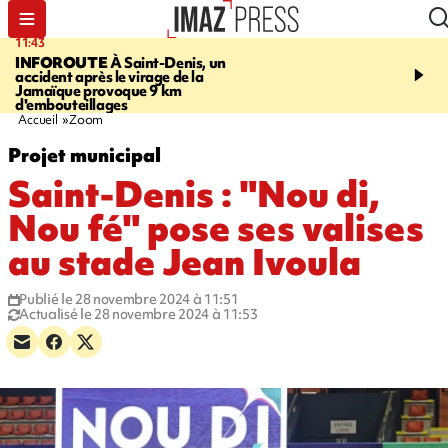
11:43
16:35
INFOROUTE
À Saint-Denis, un
PITON DE LA FOURN
accident après le virage de la
gendarmes évacuent un
Jamaïque provoque 9 km
randonneuse blessée, d
d'embouteillages
conditions météorologiqu
Accueil
Zoom
Projet municipal
Saint-Denis : "Nou di,
Nou fé" pose ses valises
au stade Jean Ivoula
Publié le 28 novembre 2024 à 11:51
Actualisé le 28 novembre 2024 à 11:53