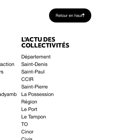
Retour en haut
L’ACTU DES
COLLECTIVITÉS
Département
daction
Saint-Denis
rs
Saint-Paul
CCIR
Saint-Pierre
 gadyamb
La Possession
Région
Le Port
Le Tampon
TO
Cinor
Civis