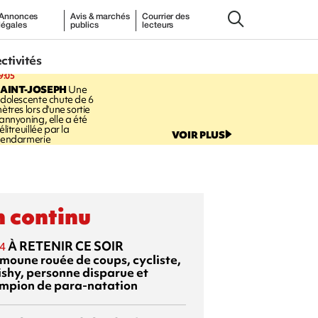
Annonces
Avis & marchés
Courrier des
légales
publics
lecteurs
ectivités
9:05
AINT-JOSEPH
Une
dolescente chute de 6
ètres lors d'une sortie
annyoning, elle a été
élitreuillée par la
VOIR PLUS
endarmerie
 continu
À RETENIR CE SOIR
4
moune rouée de coups, cycliste,
ishy, personne disparue et
mpion de para-natation