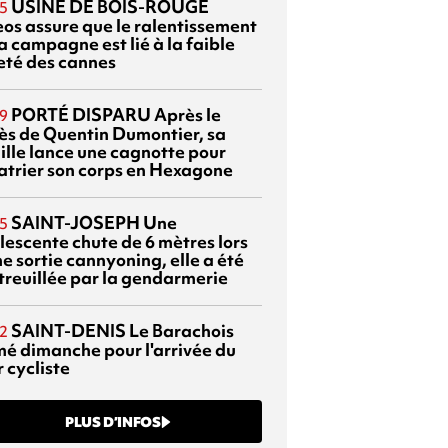
USINE DE BOIS-ROUGE
5
eos assure que le ralentissement
a campagne est lié à la faible
eté des cannes
PORTÉ DISPARU
Après le
9
ès de Quentin Dumontier, sa
ille lance une cagnotte pour
atrier son corps en Hexagone
SAINT-JOSEPH
Une
5
lescente chute de 6 mètres lors
e sortie cannyoning, elle a été
itreuillée par la gendarmerie
SAINT-DENIS
Le Barachois
2
mé dimanche pour l'arrivée du
 cycliste
PLUS D’INFOS