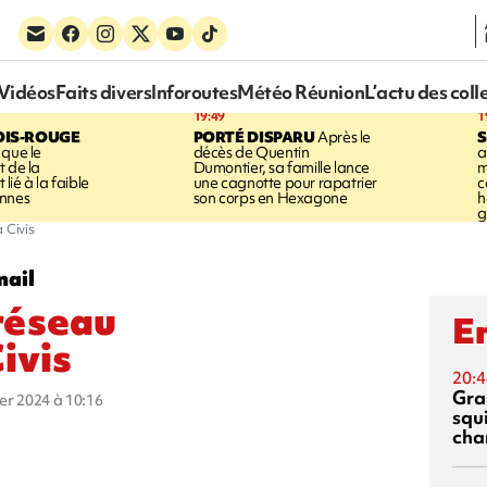
Vidéos
Faits divers
Inforoutes
Météo Réunion
L’actu des coll
19:49
1
OIS-ROUGE
PORTÉ DISPARU
Après le
S
 que le
décès de Quentin
a
t de la
Dumontier, sa famille lance
m
ié à la faible
une cagnotte pour rapatrier
c
annes
son corps en Hexagone
h
g
 Civis
mail
 réseau
En
ivis
20:4
Gra
ier 2024 à 10:16
squ
cha