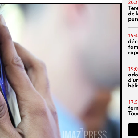
20:3
Ter
de l
pur
19:4
déc
fam
rap
19:0
ado
d'un
hél
17:5
fer
Tour