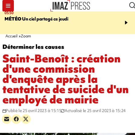
05:50
08:13
MÉTÉO
Un ciel partagé ce jeudi
MORT D'UNE GRAMO
SAINT-PIERRE
La victi
rouée de coups, un susp
en garde à vue
Accueil
Zoom
Déterminer les causes
Saint-Benoît : création
d'une commission
d'enquête après la
tentative de suicide d'un
employé de mairie
Publié le 25 avril 2023 à 15:15
Actualisé le 25 avril 2023 à 15:24