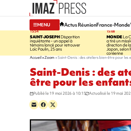
Actus Réunion
France-Monde
MENU
15:54
15:08
SAINT-JOSEPH
Disparition
MONDE
La C
inquiétante - un appel à
a tiré un missi
témoins lancé pour retrouver
direction de l
Loïc Paulin, 25 ans
Japon, selon 
coréenne
Accueil
Zoom
Saint-Denis : des ateliers bien-être pour les 
Saint-Denis : des at
être pour les enfant
Publié le 19 mai 2026 à 10:15
Actualisé le 19 mai 202