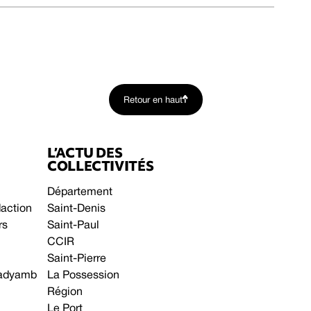
Retour en haut
L’ACTU DES
COLLECTIVITÉS
Département
daction
Saint-Denis
rs
Saint-Paul
CCIR
Saint-Pierre
 gadyamb
La Possession
Région
Le Port