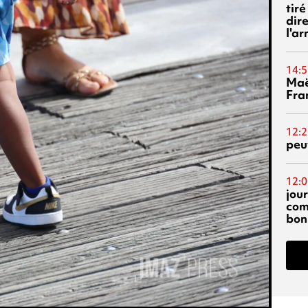
tiré
dir
l'a
14:5
Maë
Fra
12:2
peuv
12:0
jou
com
bon