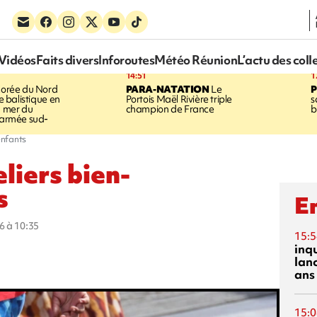
Vidéos
Faits divers
Inforoutes
Météo Réunion
L’actu des coll
14:51
1
orée du Nord
PARA-NATATION
Le
le balistique en
Portois Maël Rivière triple
s
a mer du
champion de France
b
l'armée sud-
enfants
eliers bien-
s
En
6 à 10:35
15:5
inq
lanc
ans
15:0