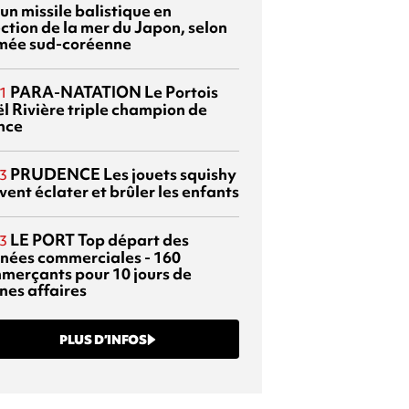
 un missile balistique en
ection de la mer du Japon, selon
rmée sud-coréenne
PARA-NATATION
Le Portois
1
l Rivière triple champion de
nce
PRUDENCE
Les jouets squishy
3
ent éclater et brûler les enfants
LE PORT
Top départ des
3
rnées commerciales - 160
merçants pour 10 jours de
nes affaires
PLUS D’INFOS