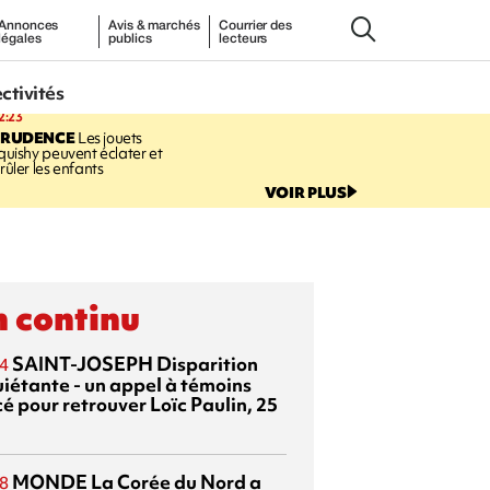
Annonces
Avis & marchés
Courrier des
légales
publics
lecteurs
ectivités
2:23
PRUDENCE
Les jouets
quishy peuvent éclater et
rûler les enfants
VOIR PLUS
 continu
SAINT-JOSEPH
Disparition
4
uiétante - un appel à témoins
é pour retrouver Loïc Paulin, 25
MONDE
La Corée du Nord a
8