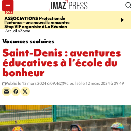
10:33
15:03
ASSOCIATIONS
Protection de
CANADA
Vaste feu de 
l’enfance - une nouvelle rencontre
l'ouest du pays, 20.000 
Stop VIF organisée à La Réunion
l'état d'urgence déclaré
Accueil
Zoom
Vacances scolaires
Saint-Denis : aventures
éducatives à l’école du
bonheur
Publié le 12 mars 2024 à 09:46
Actualisé le 12 mars 2024 à 09:49