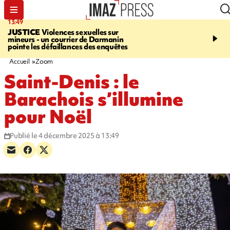
13:49
17:59
JUSTICE
Violences sexuelles sur
INFOROUTE
Marathon 
mineurs - un courrier de Darmanin
Corniche - la route du L
pointe les défaillances des enquêtes
ce dimanche matin dans 
Nord-Ouest
Accueil
Zoom
Saint-Denis : le
Barachois s’illumine
pour Noël
Publié le 4 décembre 2025 à 13:49