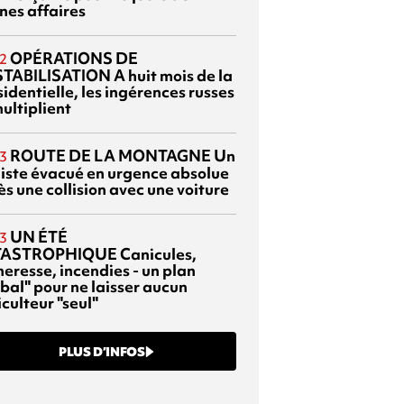
nes affaires
OPÉRATIONS DE
2
TABILISATION
A huit mois de la
identielle, les ingérences russes
ultiplient
ROUTE DE LA MONTAGNE
Un
3
liste évacué en urgence absolue
s une collision avec une voiture
UN ÉTÉ
3
TASTROPHIQUE
Canicules,
heresse, incendies - un plan
bal" pour ne laisser aucun
culteur "seul"
PLUS D’INFOS