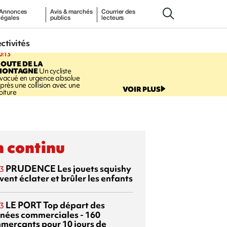
Annonces
Avis & marchés
Courrier des
légales
publics
lecteurs
ectivités
0:13
OUTE DE LA
MONTAGNE
Un cycliste
vacué en urgence absolue
près une collision avec une
VOIR PLUS
oiture
 continu
PRUDENCE
Les jouets squishy
3
ent éclater et brûler les enfants
LE PORT
Top départ des
3
rnées commerciales - 160
merçants pour 10 jours de