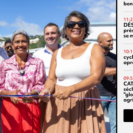
bon
11:2
DÉS
prés
se m
10:1
cyc
aprè
09:5
CA
séc
"glo
agri