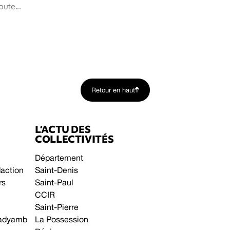
ute...
Retour en haut
L’ACTU DES
COLLECTIVITÉS
Département
daction
Saint-Denis
rs
Saint-Paul
CCIR
Saint-Pierre
 gadyamb
La Possession