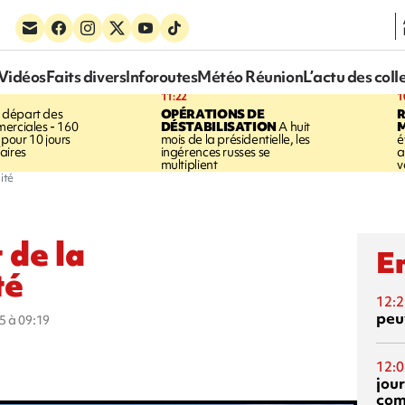
Vidéos
Faits divers
Inforoutes
Météo Réunion
L’actu des coll
11:22
1
 départ des
OPÉRATIONS DE
R
erciales - 160
DÉSTABILISATION
A huit
pour 10 jours
mois de la présidentielle, les
é
aires
ingérences russes se
a
multiplient
v
ité
 de la
En
té
12:2
peuv
5 à 09:19
12:0
jou
com