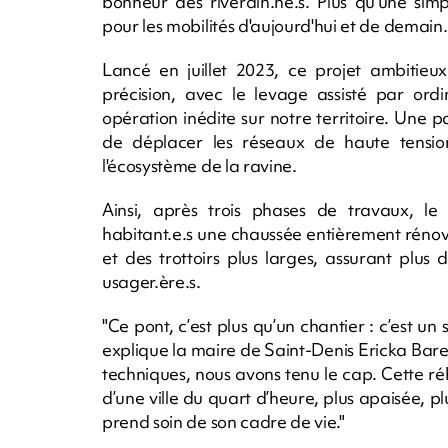
bonheur des riverain.ne.s. Plus qu'une simp
pour les mobilités d'aujourd'hui et de demain.
Lancé en juillet 2023, ce projet ambitie
précision, avec le levage assisté par or
opération inédite sur notre territoire. Une 
de déplacer les réseaux de haute tensio
l'écosystème de la ravine.
Ainsi, après trois phases de travaux, l
habitant.e.s une chaussée entièrement rénové
et des trottoirs plus larges, assurant plus 
usager.ère.s.
"Ce pont, c’est plus qu’un chantier : c’est un
explique la maire de Saint-Denis Ericka Bareig
techniques, nous avons tenu le cap. Cette réhab
d’une ville du quart d’heure, plus apaisée, p
prend soin de son cadre de vie."