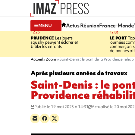
Actus Réunion
France-Monde
MENU
12:23
12:03
PRUDENCE
Les jouets
LE PORT
Top
squishy peuvent éclater et
journées comm
brûler les enfants
commerçants 
de bonnes aff
Accueil
Zoom
Saint-Denis : le pont de la Providence réhabil
Après plusieurs années de travaux
Saint-Denis : le pont
Providence réhabili
Publié le 19 mai 2025 à 14:31
Actualisé le 20 mai 202