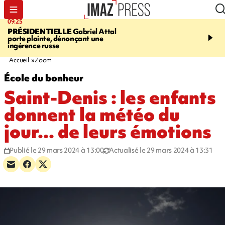
09:25
11:43
PRÉSIDENTIELLE
Gabriel Attal
INFOROUTE
À Saint-D
porte plainte, dénonçant une
accident après le virage 
ingérence russe
Jamaïque provoque 9 
d'embouteillages
Accueil
Zoom
École du bonheur
Saint-Denis : les enfants
donnent la météo du
jour... de leurs émotions
Publié le 29 mars 2024 à 13:00
Actualisé le 29 mars 2024 à 13:31