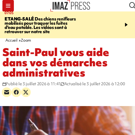
07:05
09:53
ETANG-SALÉ
Des chiens renifleurs
UN ÉTÉ
mobilisés pour traquer les fuites
CATASTROPHIQUE
Ca
d'eau potable. Les vidéos sont à
sécheresse, incendies - 
retrouver sur notre site
"global" pour ne laisser
agriculteur "seul"
Accueil
Zoom
Saint-Paul vous aide
dans vos démarches
administratives
Publié le 3 juillet 2026 à 11:41
Actualisé le 3 juillet 2026 à 12:00