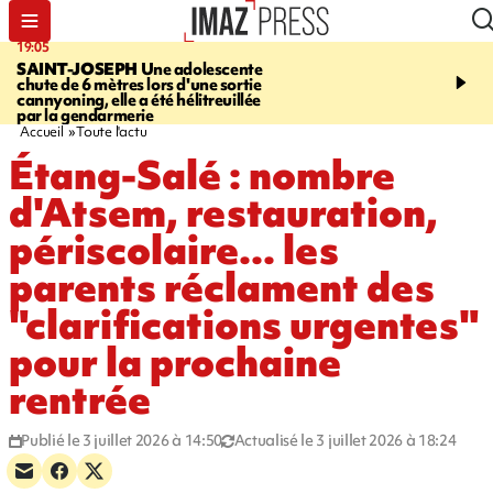
19:05
20:44
SAINT-JOSEPH
Une adolescente
À RETENIR CE SOIR
G
chute de 6 mètres lors d'une sortie
rouée de coups, cycliste,
cannyoning, elle a été hélitreuillée
personne disparue et c
par la gendarmerie
para-natation
Accueil
Toute l'actu
Étang-Salé : nombre
d'Atsem, restauration,
périscolaire... les
parents réclament des
"clarifications urgentes"
pour la prochaine
rentrée
Publié le 3 juillet 2026 à 14:50
Actualisé le 3 juillet 2026 à 18:24