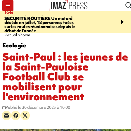
10:46
13:49
SÉCURITÉ ROUTIÈRE
Un motard
JUSTICE
Violences sexu
décède en juillet, 18 personnes tuées
mineurs - un courrier d
sur les routes réunionnaises depuis le
pointe les défaillances 
début de l'année
Accueil
Zoom
Ecologie
Saint-Paul : les jeunes de
la Saint-Pauloise
Football Club se
mobilisent pour
l'environnement
Publié le 30 décembre 2023 à 10:00