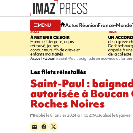
Actus Réunion
France-Monde
MENU
20:23
18:26
À RETENIR CE SOIR
UN ACCORD
Homme interpellé, coprs
de la grève c
retrouvé, jeunes
Derichebourg-
conducteurs, fin de grève et
appelle à une
enfants maltraités
de la collecte
Accueil
Zoom
Saint-Paul : baignade de nouveau autorisée
Les filets réinstallés
Saint-Paul : baigna
autorisée à Boucan 
Roches Noires
Publié le 8 janvier 2024 à 11:57
Actualisé le 8 janvie