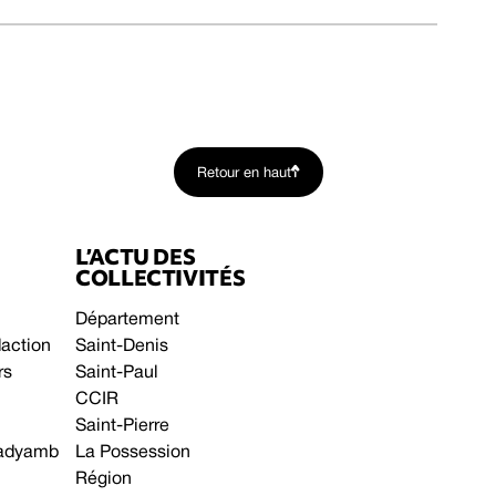
Retour en haut
L’ACTU DES
COLLECTIVITÉS
Département
daction
Saint-Denis
rs
Saint-Paul
CCIR
Saint-Pierre
 gadyamb
La Possession
Région