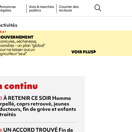
Annonces
Avis & marchés
Courrier des
légales
publics
lecteurs
ectivités
6:37
GOUVERNEMENT
anicules, sécheresse,
ncendies - un plan "global"
our ne laisser aucun
VOIR PLUS
griculteur "seul"
 continu
À RETENIR CE SOIR
Homme
3
rpellé, coprs retrouvé, jeunes
ducteurs, fin de grève et enfants
traités
UN ACCORD TROUVÉ
Fin de
6