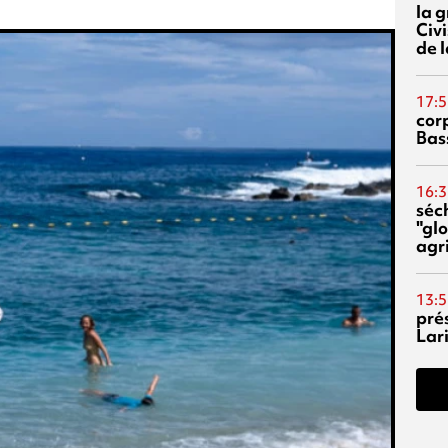
la 
Civi
de l
17:5
corp
Bas
16:3
séc
"glo
agri
13:5
pré
Lari