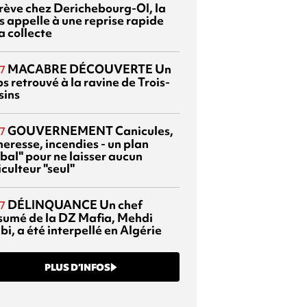
grève chez Derichebourg-OI, la
s appelle à une reprise rapide
a collecte
MACABRE DÉCOUVERTE
Un
7
s retrouvé à la ravine de Trois-
sins
GOUVERNEMENT
Canicules,
7
heresse, incendies - un plan
bal" pour ne laisser aucun
culteur "seul"
DÉLINQUANCE
Un chef
7
sumé de la DZ Mafia, Mehdi
bi, a été interpellé en Algérie
PLUS D’INFOS