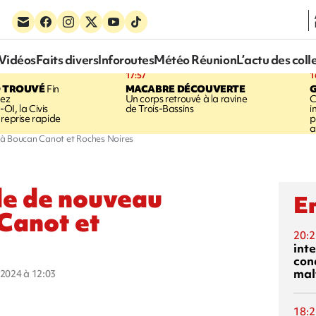
Vidéos
Faits divers
Inforoutes
Météo Réunion
L’actu des coll
17:57
1
 TROUVÉ
Fin
MACABRE DÉCOUVERTE
hez
Un corps retrouvé à la ravine
C
OI, la Civis
de Trois-Bassins
i
 reprise rapide
p
a
 à Boucan Canot et Roches Noires
de de nouveau
En
Canot et
20:2
inte
con
mal
r 2024 à 12:03
18:2