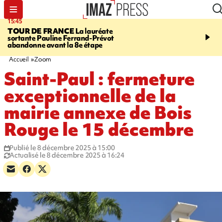
15:45
20:17
TOUR DE FRANCE
La lauréate
À RETENIR CE SOIR
Sé
sortante Pauline Ferrand-Prévot
routière, concours de nou
abandonne avant la 8e étape
du littoral fermée, courr
Darmanin et évacuation
Accueil
Zoom
Saint-Paul : fermeture
exceptionnelle de la
mairie annexe de Bois
Rouge le 15 décembre
Publié le 8 décembre 2025 à 15:00
Actualisé le 8 décembre 2025 à 16:24