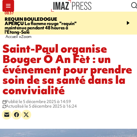
08:37
11:31
REQUIN BOULEDOGUE
LA POSSESSION
900 ki
APERÇU
La flamme rouge "requin"
poutres en aluminium ch
maintenue pendant 48 heures à
ouvrier qui travaillait s
l'Étang-Salé
Accueil
Zoom
Saint-Paul organise
Bouger Ô An Fèt : un
événement pour prendre
soin de sa santé dans la
convivialité
Publié le 5 décembre 2025 à 14:59
Actualisé le 5 décembre 2025 à 16:24