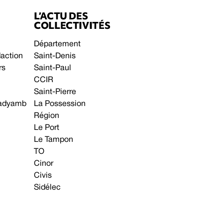
L’ACTU DES
COLLECTIVITÉS
Département
daction
Saint-Denis
rs
Saint-Paul
CCIR
Saint-Pierre
 gadyamb
La Possession
Région
Le Port
Le Tampon
TO
Cinor
Civis
Sidélec