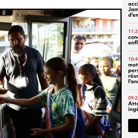
acci
Jam
d'e
11:2
con
enf
10:4
mot
per
réu
l'a
09:2
Att
ing