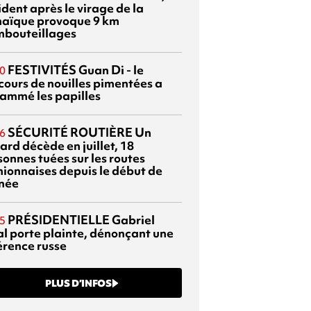
dent après le virage de la
aïque provoque 9 km
mbouteillages
FESTIVITÉS
Guan Di - le
0
cours de nouilles pimentées a
lammé les papilles
SÉCURITÉ ROUTIÈRE
Un
6
ard décède en juillet, 18
sonnes tuées sur les routes
nionnaises depuis le début de
nnée
PRÉSIDENTIELLE
Gabriel
5
al porte plainte, dénonçant une
érence russe
PLUS D’INFOS