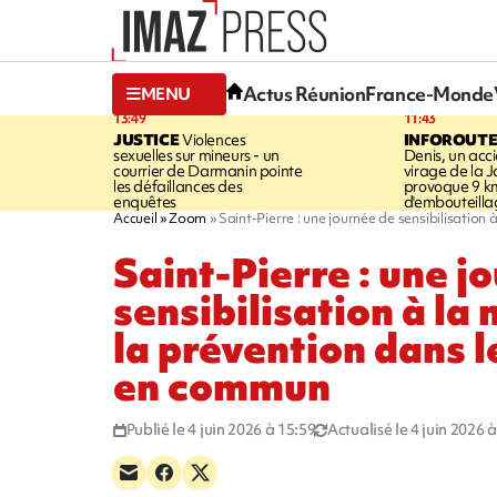
Actus Réunion
France-Monde
MENU
13:49
11:43
JUSTICE
Violences
INFOROUT
sexuelles sur mineurs - un
Denis, un acci
courrier de Darmanin pointe
virage de la 
les défaillances des
provoque 9 k
enquêtes
d'embouteilla
Accueil
Zoom
Saint-Pierre : une journée de sensibilisation
Saint-Pierre : une j
sensibilisation à la 
la prévention dans l
en commun
Publié le 4 juin 2026 à 15:59
Actualisé le 4 juin 2026 