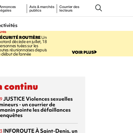
Annonces
Avis & marchés
Courrier des
légales
publics
lecteurs
ectivités
0:46
ÉCURITÉ ROUTIÈRE
Un
otard décède en juillet, 18
ersonnes tuées sur les
outes réunionnaises depuis
VOIR PLUS
e début de l'année
 continu
JUSTICE
Violences sexuelles
9
mineurs - un courrier de
manin pointe les défaillances
 enquêtes
INFOROUTE
À Saint-Denis, un
3