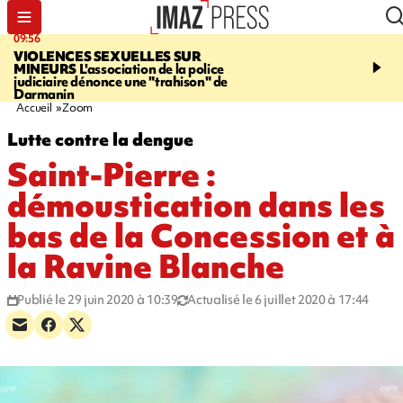
09:56
12:19
VIOLENCES SEXUELLES SUR
SAINT-DENIS
Un hom
MINEURS
L'association de la police
grièvement blessé à cou
judiciaire dénonce une "trahison" de
bouteille dans une baga
Darmanin
Accueil
Zoom
Lutte contre la dengue
Saint-Pierre :
démoustication dans les
bas de la Concession et à
la Ravine Blanche
Publié le 29 juin 2020 à 10:39
Actualisé le 6 juillet 2020 à 17:44