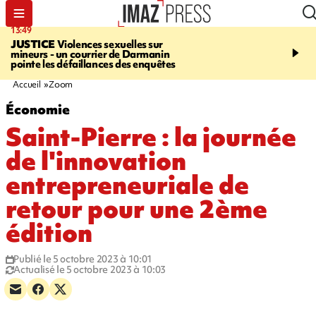
13:49
17:59
JUSTICE
Violences sexuelles sur
INFOROUTE
Marathon 
mineurs - un courrier de Darmanin
Corniche - la route du L
pointe les défaillances des enquêtes
ce dimanche matin dans 
Nord-Ouest
Accueil
Zoom
Économie
Saint-Pierre : la journée
de l'innovation
entrepreneuriale de
retour pour une 2ème
édition
Publié le 5 octobre 2023 à 10:01
Actualisé le 5 octobre 2023 à 10:03