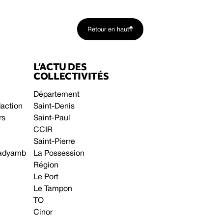
Retour en haut
L’ACTU DES
COLLECTIVITÉS
Département
daction
Saint-Denis
rs
Saint-Paul
CCIR
Saint-Pierre
 gadyamb
La Possession
Région
Le Port
Le Tampon
TO
Cinor