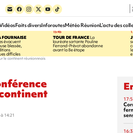
Vidéos
Faits divers
Inforoutes
Météo Réunion
L’actu des coll
15:45
1
A FOURNAISE
TOUR DE FRANCE
La
J
s évacuent
lauréate sortante Pauline
s
use blessée,
Ferrand-Prévot abandonne
c
itions
avant la 8e étape
l
s difficiles
e
ur le continent réunionnnais
conférence
En
 continent
17:5
Corn
fer
sen
5 à 14:21
16:3