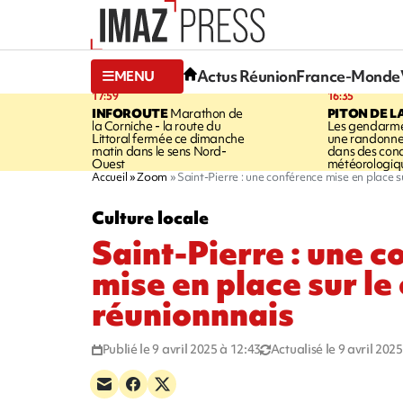
Actus Réunion
France-Monde
MENU
17:59
16:35
INFOROUTE
Marathon de
PITON DE L
la Corniche - la route du
Les gendarme
Littoral fermée ce dimanche
une randonne
matin dans le sens Nord-
dans des cond
Ouest
météorologique
Accueil
Zoom
Saint-Pierre : une conférence mise en place s
Culture locale
Saint-Pierre : une 
mise en place sur le
réunionnnais
Publié le 9 avril 2025 à 12:43
Actualisé le 9 avril 202