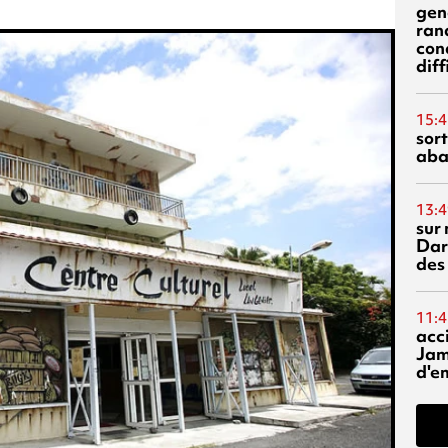
gen
ran
con
diff
15:4
sor
aba
13:4
sur 
Dar
des
11:4
acci
Jam
d'e