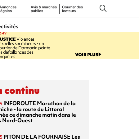
Annonces
Avis & marchés
Courrier des
légales
publics
lecteurs
ectivités
3:49
USTICE
Violences
exuelles sur mineurs - un
ourrier de Darmanin pointe
es défaillances des
VOIR PLUS
nquêtes
 continu
INFOROUTE
Marathon de la
9
iche - la route du Littoral
mée ce dimanche matin dans le
s Nord-Ouest
PITON DE LA FOURNAISE
Les
5