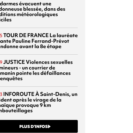
darmes évacuent une
donneuse blessée, dans des
ditions météorologiques
iciles
TOUR DE FRANCE
La lauréate
5
tante Pauline Ferrand-Prévot
ndonne avant la 8e étape
JUSTICE
Violences sexuelles
9
mineurs - un courrier de
manin pointe les défaillances
 enquêtes
INFOROUTE
À Saint-Denis, un
3
dent après le virage de la
aïque provoque 9 km
mbouteillages
PLUS D’INFOS