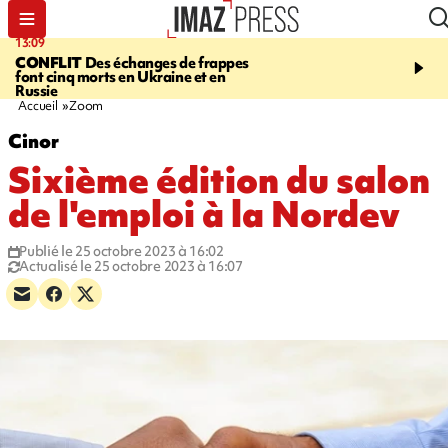
13:09
17:14
CONFLIT
Des échanges de frappes
ESCALADE
Quatre méd
font cinq morts en Ukraine et en
européennes pour les je
Russie
grimpeurs réunionnais 
Accueil
Zoom
Cinor
Sixième édition du salon
de l'emploi à la Nordev
Publié le 25 octobre 2023 à 16:02
Actualisé le 25 octobre 2023 à 16:07