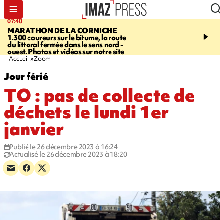
07:40
10:33
MARATHON DE LA CORNICHE
ASSOCIATIONS
Protec
1.300 coureurs sur le bitume, la route
l’enfance - une nouvelle
du littoral fermée dans le sens nord -
Stop VIF organisée à La
ouest. Photos et vidéos sur notre site
Accueil
Zoom
Jour férié
TO : pas de collecte de
déchets le lundi 1er
janvier
Publié le 26 décembre 2023 à 16:24
Actualisé le 26 décembre 2023 à 18:20