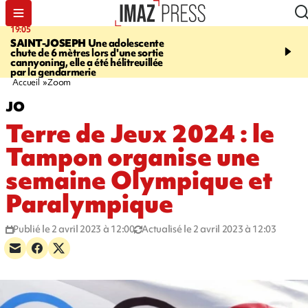
19:05
20:44
SAINT-JOSEPH
Une adolescente
À RETENIR CE SOIR
G
chute de 6 mètres lors d'une sortie
rouée de coups, cycliste,
cannyoning, elle a été hélitreuillée
personne disparue et c
par la gendarmerie
para-natation
Accueil
Zoom
JO
Terre de Jeux 2024 : le
Tampon organise une
semaine Olympique et
Paralympique
Publié le 2 avril 2023 à 12:00
Actualisé le 2 avril 2023 à 12:03