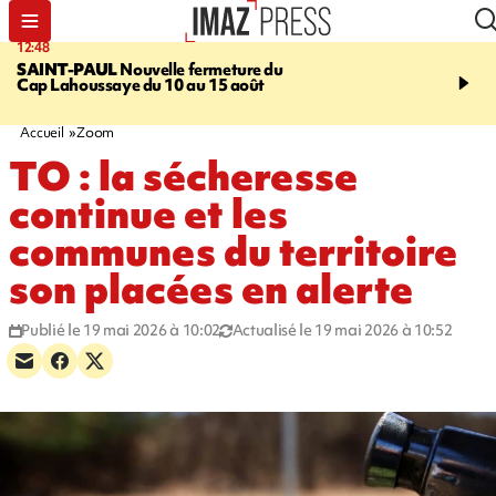
12:48
14:23
SAINT-PAUL
Nouvelle fermeture du
AFRIQUE DU SUD
Aprè
Cap Lahoussaye du 10 au 15 août
massif de migrants, la p
main-d'œuvre dans la na
ciel
Accueil
Zoom
TO : la sécheresse
continue et les
communes du territoire
son placées en alerte
Publié le 19 mai 2026 à 10:02
Actualisé le 19 mai 2026 à 10:52