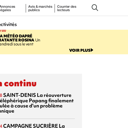
Annonces
Avis & marchés
Courrier des
légales
publics
lecteurs
ectivités
7:00
LA MÉTÉO DAPRÉ
MATANTE ROSINA
Un
endredi sous le vent
VOIR PLUS
 continu
SAINT-DENIS
La réouverture
8
téléphérique Papang finalement
ulée à cause d'un problème
hnique
CAMPAGNE SUCRIÈRE
La
4