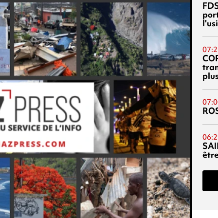
FDS
port
l'u
07:2
CO
tra
plu
07:0
RO
06:2
SAI
êtr