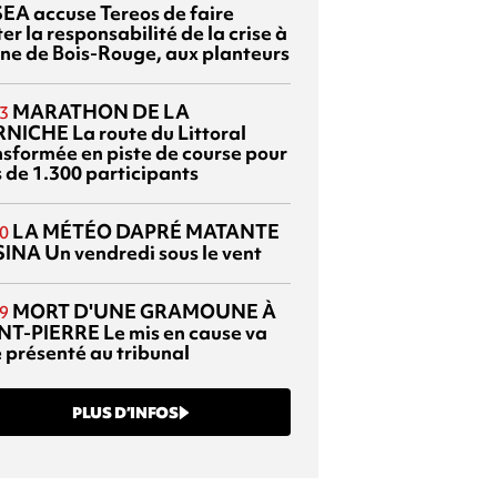
EA accuse Tereos de faire
er la responsabilité de la crise à
sine de Bois-Rouge, aux planteurs
MARATHON DE LA
3
RNICHE
La route du Littoral
nsformée en piste de course pour
s de 1.300 participants
LA MÉTÉO DAPRÉ MATANTE
0
SINA
Un vendredi sous le vent
MORT D'UNE GRAMOUNE À
9
NT-PIERRE
Le mis en cause va
e présenté au tribunal
PLUS D’INFOS