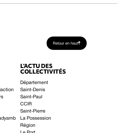
Retour en haut
L’ACTU DES
COLLECTIVITÉS
Département
daction
Saint-Denis
rs
Saint-Paul
CCIR
Saint-Pierre
 gadyamb
La Possession
Région
Le Port