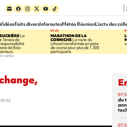
Vidéos
Faits divers
Inforoutes
Météo Réunion
L’actu des coll
07:23
0
SUCRIÈRE
La
MARATHON DE LA
 Tereos de
CORNICHE
La route du
a responsabilité
Littoral transformée en piste
v
'usine de Bois-
de course pour plus de 1.300
anteurs
participants
 et météo
 change,
En
07:5
du 
à 05:52
ann
tec
07:5