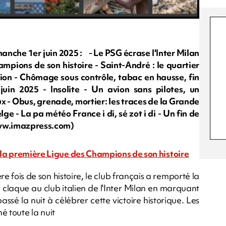
he 1er juin 2025 : - Le PSG écrase l'Inter Milan
mpions de son histoire - Saint-André : le quartier
sion - Chômage sous contrôle, tabac en hausse, fin
in 2025 - Insolite - Un avion sans pilotes, un
x - Obus, grenade, mortier: les traces de la Grande
 - La pa météo France i di, sé zot i di - Un fin de
www.imazpress.com)
e la première Ligue des Champions de son histoire
re fois de son histoire, le club français a remporté la
claque au club italien de l'Inter Milan en marquant
assé la nuit à célébrer cette victoire historique. Les
nné toute la nuit