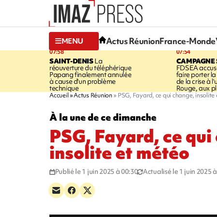
Actus Réunion
France-Monde
MENU
07:58
07:54
SAINT-DENIS
La
CAMPAGNE 
réouverture du téléphérique
FDSEA accuse
Papang finalement annulée
faire porter l
à cause d'un problème
de la crise à l
technique
Rouge, aux pl
Accueil
Actus Réunion
PSG, Fayard, ce qui change, insolite
À la une de ce dimanche
PSG, Fayard, ce qui
insolite et météo
Publié le 1 juin 2025 à 00:30
Actualisé le 1 juin 2025 